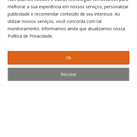
Termos de uso
melhorar a sua experiência em nossos serviços, personalizar
publicidade e recomendar conteúdo de seu interesse. Ao
Política de privacidade
utilizar nossos serviços, você concorda com tal
monitoramento. Informamos ainda que atualizamos nossa
Cardápio
Política de Privacidade.
Massas de pizza
Pizzas Clássicas
Pizzas Especiais
Ok
Pizzas Leves
Sobremesas
Bebidas
Recusar
Franquia
Seja um franqueado
Promoções
DIA D
Dupla Dídio
Sua Pizza