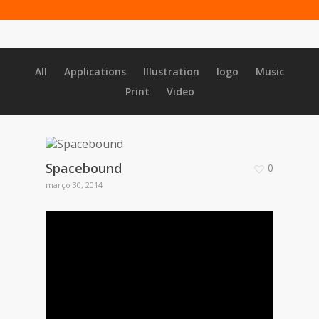
All
Applications
Illustration
logo
Music
Print
Video
Spacebound
0
março 30, 2014