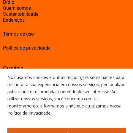
Dídio
Quem somos
Sustentabilidade
Endereços
Termos de uso
Política de privacidade
Cardápio
Massas de pizza
Nós usamos cookies e outras tecnologias semelhantes para
Pizzas Clássicas
melhorar a sua experiência em nossos serviços, personalizar
Pizzas Especiais
publicidade e recomendar conteúdo de seu interesse. Ao
Pizzas Leves
Sobremesas
utilizar nossos serviços, você concorda com tal
Bebidas
monitoramento. Informamos ainda que atualizamos nossa
Política de Privacidade.
Franquia
Seja um franqueado