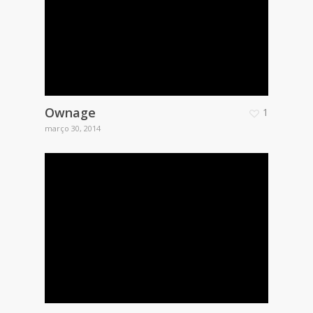
Ownage
1
março 30, 2014