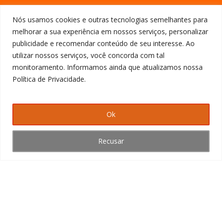
Cardápio
Nós usamos cookies e outras tecnologias semelhantes para
Massas de pizza
melhorar a sua experiência em nossos serviços, personalizar
Pizzas Clássicas
publicidade e recomendar conteúdo de seu interesse. Ao
Pizzas Especiais
Pizzas Leves
utilizar nossos serviços, você concorda com tal
Sobremesas
monitoramento. Informamos ainda que atualizamos nossa
Bebidas
Política de Privacidade.
Franquia
Seja um franqueado
Ok
Recusar
Promoções
DIA D
Dupla Dídio
Sua Pizza
Vale 10
Contato